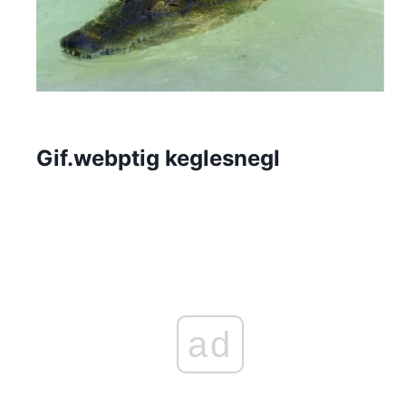
Gif.webptig keglesnegl
ad