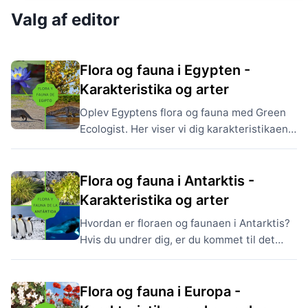
Valg af editor
Flora og fauna i Egypten -
Karakteristika og arter
Oplev Egyptens flora og fauna med Green
Ecologist. Her viser vi dig karakteristikaene
for Egyptens flora og fauna og nogle af de
mest emblematiske arter i regionen, som
dette land indtager...
Flora og fauna i Antarktis -
Karakteristika og arter
Hvordan er floraen og faunaen i Antarktis?
Hvis du undrer dig, er du kommet til det
rigtige sted. I Økolog Verde viser vi
karakteristika for flora og fauna i Antarktis
og eksempler på arter....
Flora og fauna i Europa -