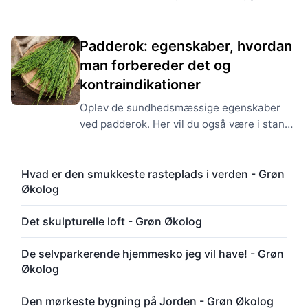
forårsaget af kemiske agenser. Faktisk er
det kendetegnet ved et tab af tolerance
over for kemikalier....
Padderok: egenskaber, hvordan
man forbereder det og
kontraindikationer
Oplev de sundhedsmæssige egenskaber
ved padderok. Her vil du også være i stand
til at vide, hvad det er til, hvordan man
forbereder en padderok-infusion og dets
Hvad er den smukkeste rasteplads i verden - Grøn
kontraindikationer....
Økolog
Det skulpturelle loft - Grøn Økolog
De selvparkerende hjemmesko jeg vil have! - Grøn
Økolog
Den mørkeste bygning på Jorden - Grøn Økolog