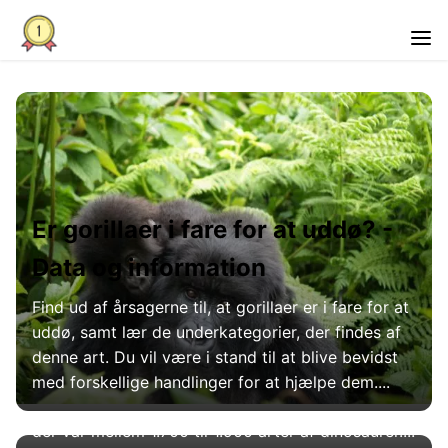
Er gorillaer i fare for at uddø? -
Data og information
Hvor mange arter af dinosaurer
Find ud af årsagerne til, at gorillaer er i fare for at
eksisterede - Interessante fakta
uddø, samt lær de underkategorier, der findes af
Hvor mange arter af dinosaurer var der? Det vides
denne art. Du vil være i stand til at blive bevidst
endnu ikke med sikkerhed, og det menes, at
med forskellige handlinger for at hjælpe dem....
mange mangler at blive opdaget. Det menes, at
der var mellem 1.700 til 1.900 arter af dinosaurer....