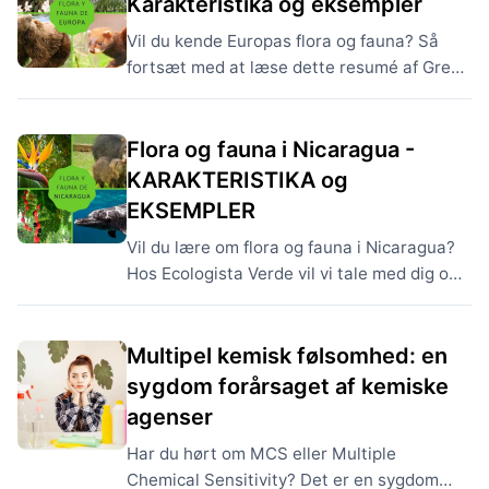
Karakteristika og eksempler
Vil du kende Europas flora og fauna? Så
fortsæt med at læse dette resumé af Green
Ecologist og lær om de vigtigste
egenskaber ved Europas flora og fauna og
eksempler på det....
Flora og fauna i Nicaragua -
KARAKTERISTIKA og
EKSEMPLER
Vil du lære om flora og fauna i Nicaragua?
Hos Ecologista Verde vil vi tale med dig om
karakteristikaene for flora og fauna i
Nicaragua og nogle eksempler på de arter,
der udgør den....
Multipel kemisk følsomhed: en
sygdom forårsaget af kemiske
agenser
Har du hørt om MCS eller Multiple
Chemical Sensitivity? Det er en sygdom