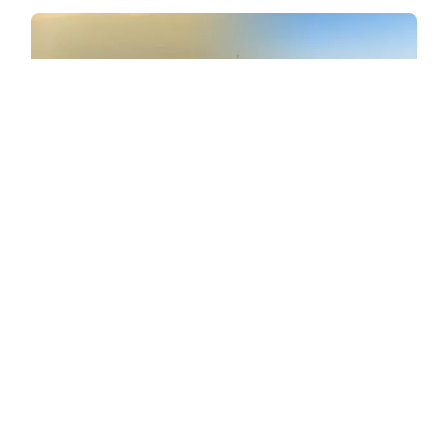
TYPER AF LUFTFORURETNING - Klassificering og
eksempler
Lær om typerne af luftforurening, deres klassificering og
flere eksempler. Forurening eller atmosfærisk eller
luftforurening er et globalt problem, og det er praktisk at
kende typerne af midler ......
Læs mere →