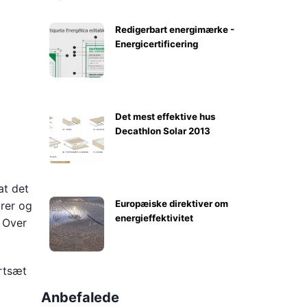
Redigerbart energimærke -
Energicertificering
Det mest effektive hus
Decathlon Solar 2013
at det
Europæiske direktiver om
arer og
energieffektivitet
. Over
ortsæt
Anbefalede