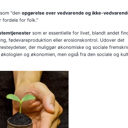
l som "den
opgørelse over vedvarende og ikke-vedvarend
fordele for folk."
temtjenester
som er essentielle for livet, blandt andet fin
ering, fødevareproduktion eller erosionskontrol. Udover det
enesteydelser, der muliggør økonomiske og sociale fremskri
ra økologien og økonomien, men også fra den sociale og kult