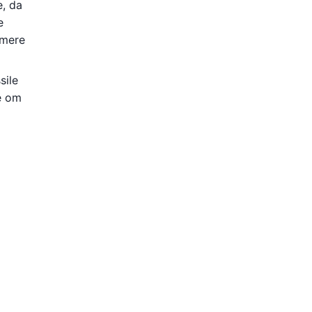
e, da
e
 mere
sile
e om