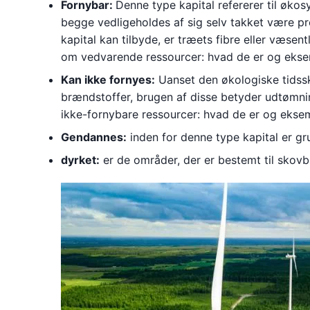
Fornybar:
Denne type kapital refererer til økos
begge vedligeholdes af sig selv takket være p
kapital kan tilbyde, er træets fibre eller væsen
om vedvarende ressourcer: hvad de er og ekse
Kan ikke fornyes:
Uanset den økologiske tidsska
brændstoffer, brugen af disse betyder udtømni
ikke-fornybare ressourcer: hvad de er og eksem
Gendannes:
inden for denne type kapital er gr
dyrket:
er de områder, der er bestemt til skov