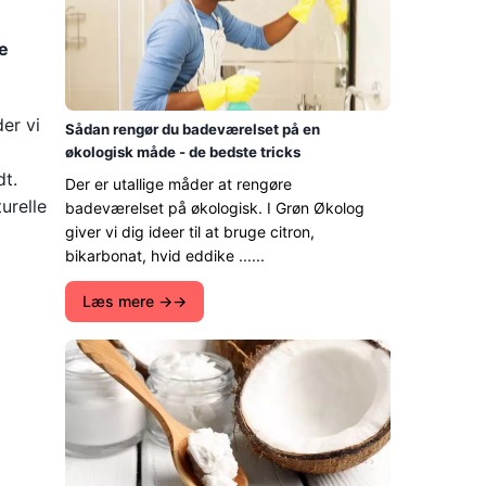
e
der vi
Sådan rengør du badeværelset på en
økologisk måde - de bedste tricks
dt.
Der er utallige måder at rengøre
urelle
badeværelset på økologisk. I Grøn Økolog
giver vi dig ideer til at bruge citron,
bikarbonat, hvid eddike ......
Læs mere →