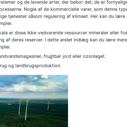
ystemer og de levende arter, der bebor det, de er fornyelig
rocesserne. Nogle af de kommercielle varer, som denne typ
tlige tjenester såsom regulering af klimaet. Her kan du lære
mpler.
la er disse ikke-vedvarende ressourcer mineraler eller fos
ng af deres reserver. I dette andet indlæg kan du lære mer
pler.
undvandsmagasiner, frugtbar jord eller ozonlaget.
brug og landbrugsproduktion.