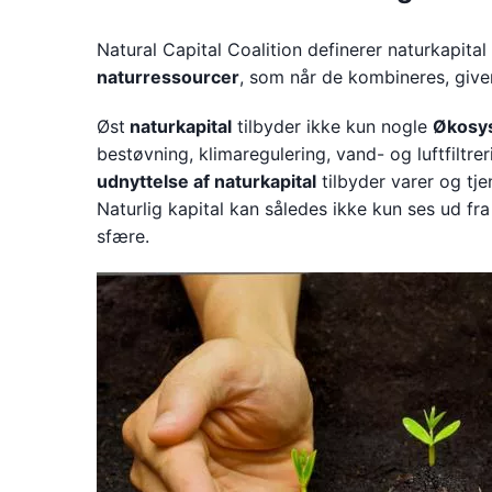
Natural Capital Coalition definerer naturkapita
naturressourcer
, som når de kombineres, giver 
Øst
naturkapital
tilbyder ikke kun nogle
Økosys
bestøvning, klimaregulering, vand- og luftfiltr
udnyttelse af naturkapital
tilbyder varer og tj
Naturlig kapital kan således ikke kun ses ud f
sfære.