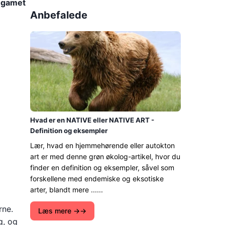
e gamet
Anbefalede
Hvad er en NATIVE eller NATIVE ART -
Definition og eksempler
Lær, hvad en hjemmehørende eller autokton
art er med denne grøn økolog-artikel, hvor du
finder en definition og eksempler, såvel som
forskellene med endemiske og eksotiske
arter, blandt mere ......
rne.
Læs mere →
g, og