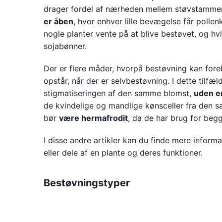
drager fordel af nærheden mellem støvstamme
er åben
, hvor enhver lille bevægelse får pollen
nogle planter vente på at blive bestøvet, og hv
sojabønner.
Der er flere måder, hvorpå bestøvning kan f
opstår, når der er selvbestøvning. I dette tilfæ
stigmatiseringen af den samme blomst,
uden e
de kvindelige og mandlige kønsceller fra den 
bør
være hermafrodit
, da de har brug for beg
I disse andre artikler kan du finde mere infor
eller dele af en plante og deres funktioner.
Bestøvningstyper