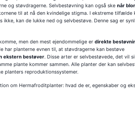
rne og støvdragerne. Selvbestøvning kan også ske
når bl
kornene til at nå den kvindelige stigma. I ekstreme tilfælde
is ikke, kan de lukke ned og selvbestøve. Denne sag er synli
orekomme, men den mest ejendommelige er
direkte bestøvni
lde har planterne evnen til, at støvdragerne kan bestøve
n ekstern bestøver
. Disse arter er selvbestøvede, det vil si
samme plante kommer sammen. Alle planter der kan selvbes
ge planters reproduktionssystemer.
mation om Hermafroditplanter: hvad de er, egenskaber og ek