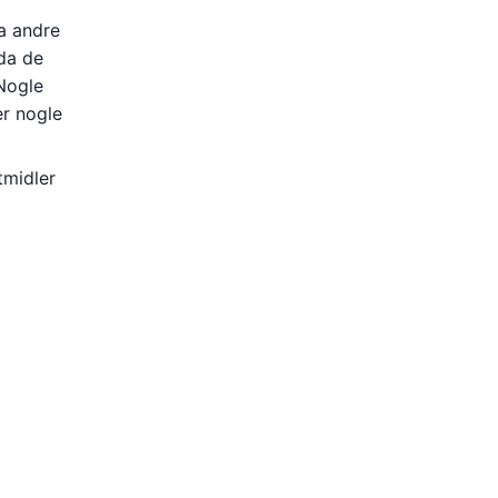
ra andre
 da de
 Nogle
er nogle
tmidler