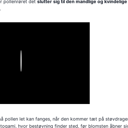
er pollenrøret det
slutter sig til den mandlige og kvindelig
.
Play
t, så pollen let kan fanges, når den kommer tæt på støvdrage
stogami, hvor bestøvning finder sted, før blomsten åbner si