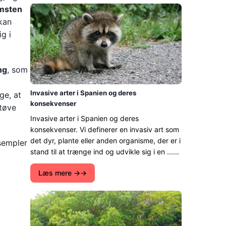
omsten
 kan
g i
ng
, som
Invasive arter i Spanien og deres
ge, at
konsekvenser
tøve
Invasive arter i Spanien og deres
konsekvenser. Vi definerer en invasiv art som
det dyr, plante eller anden organisme, der er i
sempler
stand til at trænge ind og udvikle sig i en ......
Læs mere →