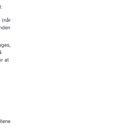
t:
 (når
inden
uges,
å
or at
llene