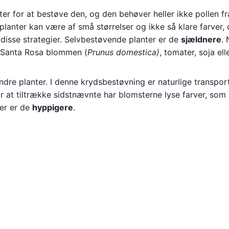
er for at bestøve den, og den behøver heller ikke pollen f
lanter kan være af små størrelser og ikke så klare farver,
 disse strategier. Selvbestøvende planter er de
sjældnere
.
, Santa Rosa blommen (
Prunus domestica)
, tomater, soja ell
andre planter. I denne krydsbestøvning er naturlige transpor
r at tiltrække sidstnævnte har blomsterne lyse farver, som
er er de
hyppigere
.