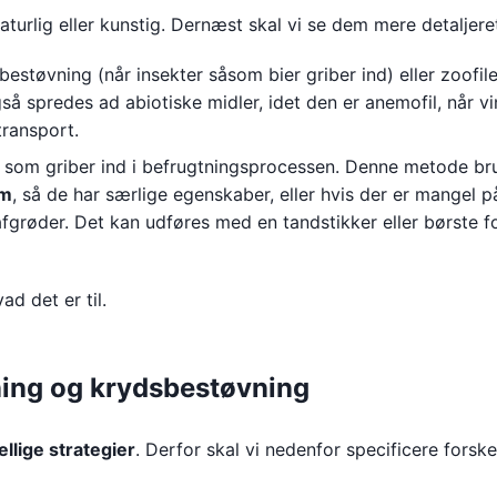
turlig eller kunstig. Dernæst skal vi se dem mere detaljere
støvning (når insekter såsom bier griber ind) eller zoofile
også spredes ad abiotiske midler, idet den er anemofil, når v
transport.
, som griber ind i befrugtningsprocessen. Denne metode br
om
, så de har særlige egenskaber, eller hvis der er mangel p
afgrøder. Det kan udføres med en tandstikker eller børste f
d det er til.
ning og krydsbestøvning
ellige strategier
. Derfor skal vi nedenfor specificere forske