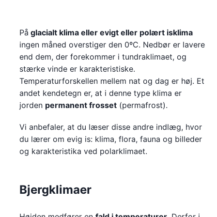
På
glacialt klima eller evigt eller polært isklima
ingen måned overstiger den 0ºC. Nedbør er lavere
end dem, der forekommer i tundraklimaet, og
stærke vinde er karakteristiske.
Temperaturforskellen mellem nat og dag er høj. Et
andet kendetegn er, at i denne type klima er
jorden
permanent frosset
(permafrost).
Vi anbefaler, at du læser disse andre indlæg, hvor
du lærer om evig is: klima, flora, fauna og billeder
og karakteristika ved polarklimaet.
Bjergklimaer
Højden medfører en
fald i temperaturer
. Derfor i