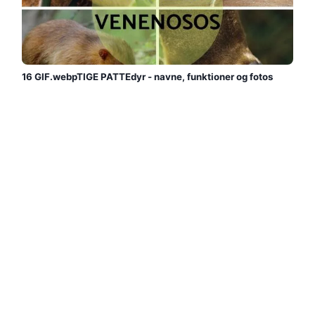
16 GIF.webpTIGE PATTEdyr - navne, funktioner og fotos
Oplev 16 gif.webptige pattedyr med Green Ecologist. Vi
giver dig navnene på de arter af gif.webptige pattedyr,
der i øjeblikket er i verden, vi forklarer deres egenskaber
og viser billeder....
Læs mere →