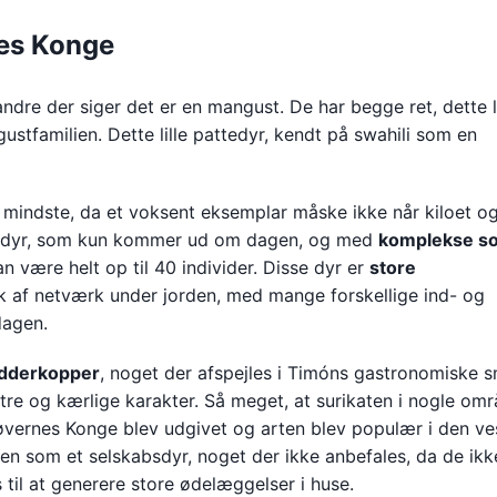
nes Konge
andre der siger det er en mangust. De har begge ret, dette li
gustfamilien. Dette lille pattedyr, kendt på swahili som en
e mindste, da et voksent eksemplar måske ikke når kiloet o
dagdyr, som kun kommer ud om dagen, og med
komplekse so
være helt op til 40 individer. Disse dyr er
store
rk af netværk under jorden, med mange forskellige ind- og
dagen.
 edderkopper
, noget der afspejles i Timóns gastronomiske 
tre og kærlige karakter. Så meget, at surikaten i nogle omr
vernes Konge blev udgivet og arten blev populær i den ves
n som et selskabsdyr, noget der ikke anbefales, da de ikk
s til at generere store ødelæggelser i huse.