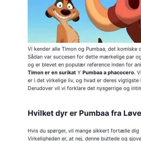
Vi kender alle Timon og Pumbaa, det komiske o
Sådan var succesen for dette mærkelige par og
og er blevet en populær reference inden for a
Timon er en surikat
Y
Pumbaa a phacocero
. 
er i det virkelige liv, og hvad er deres vigtig
Derudover vil vi forklare det nysgerrige og intim
Hvilket dyr er Pumbaa fra Løv
Hvis du spørger, vil mange sikkert fortælle dig
Virkeligheden er, at nej, denne buttede og sjov