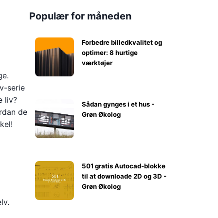
Populær for måneden
Forbedre billedkvalitet og
optimer: 8 hurtige
værktøjer
ge.
v-serie
e liv?
Sådan gynges i et hus -
ordan de
Grøn Økolog
kel!
501 gratis Autocad-blokke
til at downloade 2D og 3D -
Grøn Økolog
lv.