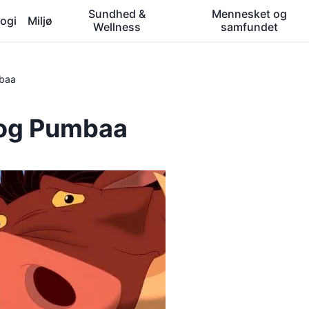
Sundhed &
Mennesket og
ogi
Miljø
Wellness
samfundet
mbaa
 og Pumbaa