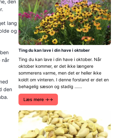
ne, den
r.
get lang
nolde og
Ting du kan lave i din have i oktober
 ben
Ting du kan lave i din have i oktober. Når
 når
oktober kommer, er det ikke længere
sommerens varme, men det er heller ikke
koldt om vinteren. I denne forstand er det en
 med
behagelig sæson og stadig ......
ed den
mba.
Læs mere →