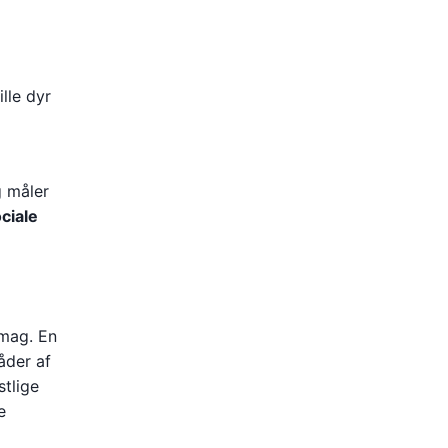
lle dyr
g måler
ciale
smag. En
åder af
tlige
e