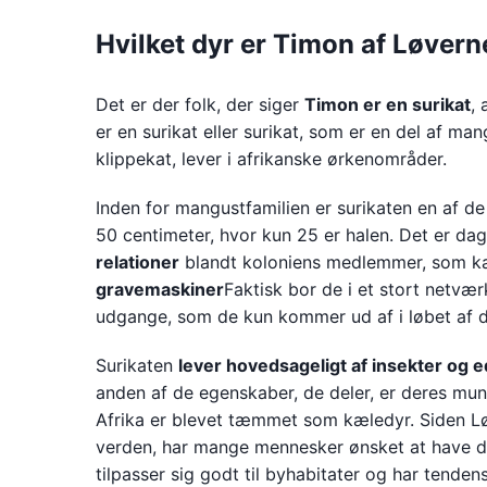
Hvilket dyr er Timon af Løver
Det er der folk, der siger
Timon er en surikat
, 
er en surikat eller surikat, som er en del af man
klippekat, lever i afrikanske ørkenområder.
Inden for mangustfamilien er surikaten en af d
50 centimeter, hvor kun 25 er halen. Det er 
relationer
blandt koloniens medlemmer, som kan 
gravemaskiner
Faktisk bor de i et stort netvæ
udgange, som de kun kommer ud af i løbet af 
Surikaten
lever hovedsageligt af insekter og
anden af de egenskaber, de deler, er deres mun
Afrika er blevet tæmmet som kæledyr. Siden Lø
verden, har mange mennesker ønsket at have de
tilpasser sig godt til byhabitater og har tenden