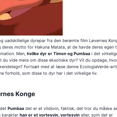
g uadskillelige dyrepar fra den berømte film Løvernes Kon
 deres motto for Hakuna Matata, at de havde deres egen t
nimation. Men,
hvilke dyr er Timon og Pumbaa
i det virkelig
Vil du vide mere om disse eksotiske dyr? Vil du opdage, hv
ste kendetegn? Fortsæt med at læse denne EcologiaVerde-arti
e forhold, som disse to dyr har i det virkelige liv.
ernes Konge
 det
Pumbaa
det er et vildsvin, faktisk, det tror du måske se
e karakter
han er et vortesvin, vortesvin
eller, som det er