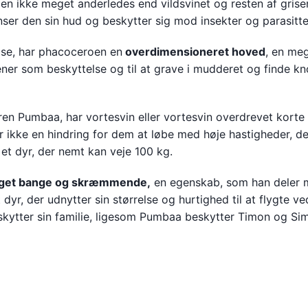
den ikke meget anderledes end vildsvinet og resten af grise
ser den sin hud og beskytter sig mod insekter og parasitte
at se, har phacoceroen en
overdimensioneret hoved
, en me
ner som beskyttelse og til at grave i mudderet og finde k
en Pumbaa, har vortesvin eller vortesvin overdrevet korte
 ikke en hindring for dem at løbe med høje hastigheder, de
et dyr, der nemt kan veje 100 kg.
get bange og skræmmende,
en egenskab, som han deler
et dyr, der udnytter sin størrelse og hurtighed til at flygte v
beskytter sin familie, ligesom Pumbaa beskytter Timon og Si