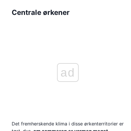
Centrale ørkener
ad
Det fremherskende klima i disse ørkenterritorier er
tørt, dvs.
om sommeren er varmen meget